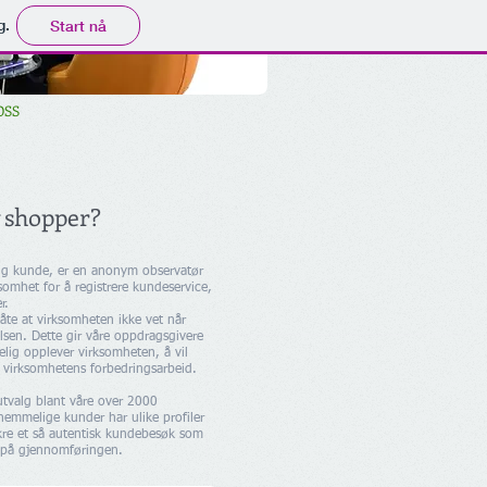
g.
Start nå
OSS
 shopper?
ig kunde, er en anonym observatør
omhet for å registrere kundeservice,
r.
måte at virksomheten ikke vet når
lsen. Dette gir våre oppdragsgivere
elig opplever virksomheten, å vil
 virksomhetens forbedringsarbeid.
tvalg blant våre over 2000
emmelige kunder har ulike profiler
sikre et så autentisk kundebesøk som
et på gjennomføringen.