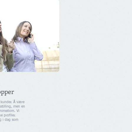
opper
 kunder. Å være
stilling, men en
nnimellom. Vi
e profiler.
g i dag som