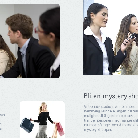
Bli en mystery sh
Vi trenger stadig nye hemmelige
hemmelig kunde er ingen fulltids
kan
mulighet til å tjene noe ekstra i
trenger personer med mange ulik
e
Bli med på laget ved å melde de
le
mystery shopper.