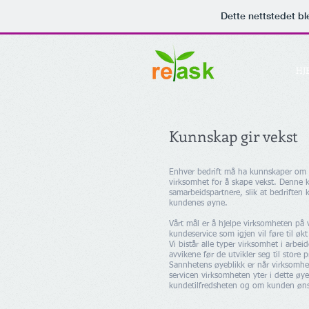
Dette nettstedet b
Voice of the Customer
HJ
Kunnskap gir vekst
Enhver bedrift må ha kunnskaper om d
virksomhet for å skape vekst. Denne k
samarbeidspartnere, slik at bedrifte
kundenes øyne.
Vårt mål er å hjelpe virksomheten på v
kundeservice som igjen vil føre til øk
Vi bistår alle typer virksomhet i arb
avvikene før de utvikler seg til store 
Sannhetens øyeblikk er når virksomhe
servicen virksomheten yter i dette øy
kundetilfredsheten og om kunden øns