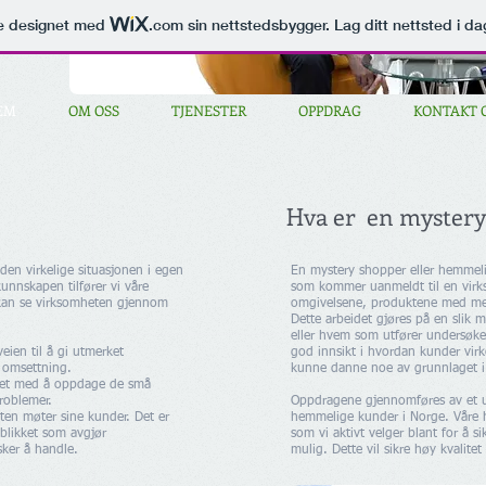
le designet med
.com
sin nettstedsbygger. Lag ditt nettsted i da
EM
OM OSS
TJENESTER
OPPDRAG
KONTAKT 
Hva er en mystery
en virkelige situasjonen i egen
En mystery shopper eller hemmel
unnskapen tilfører vi våre
som kommer uanmeldt til en virks
n kan se virksomheten gjennom
omgivelsene, produktene med me
Dette arbeidet gjøres på en slik 
eller hvem som utfører undersøke
eien til å gi utmerket
god innsikt i hvordan kunder virk
t omsettning.
kunne danne noe av grunnlaget i
eidet med å oppdage de små
problemer.
Oppdragene gjennomføres av et u
ten møter sine kunder. Det er
hemmelige kunder i Norge. Våre h
eblikket som avgjør
som vi aktivt velger blant for å 
ker å handle.
mulig. Dette vil sikre høy kvalit