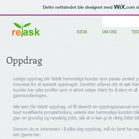
Dette nettstedet ble designet med
.com
si
Voice of the Customer
HJEM
OM OSS
TJE
Oppdrag
Ledige oppdrag blir tildelt hemmelige kunder som passer ønsket pro
interesse for et spesielt oppdraget. Deretter utføres det et søk b
kunder har ulike profiler som vi aktivt velger blant for å sikre et s
gjennomføringen.
Alle som blir tildelt oppdrag, vil få tilsendt en oppdragsmanual s
høyt kvalifiserte prosjektledere, veilede den hemmelige kunden bå
gjør en grundig og nøyaktig jobb, slik at vi kan gi et riktig bilde ti
Dersom du er interessert i å påta deg oppdrag, må du først ha reg
det gjøres her: